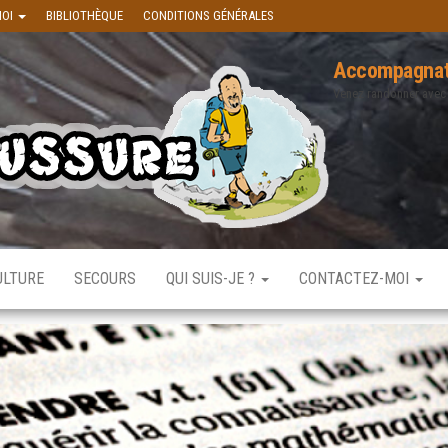
MOI
BIBLIOTHÈQUE
CONDITIONS GÉNÉRALES
Accompagnat
Venez randonner avec
ULTURE
SECOURS
QUI SUIS-JE ?
CONTACTEZ-MOI