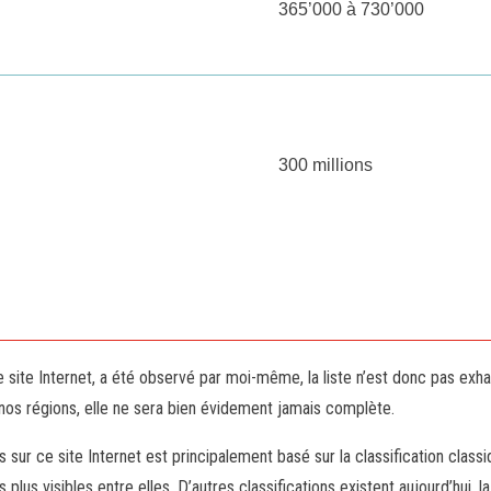
365’000 à 730’000
300 millions
site Internet, a été observé par moi-même, la liste n’est donc pas exha
e nos régions, elle ne sera bien évidement jamais complète.
ur ce site Internet est principalement basé sur la classification class
plus visibles entre elles. D’autres classifications existent aujourd’hui, 