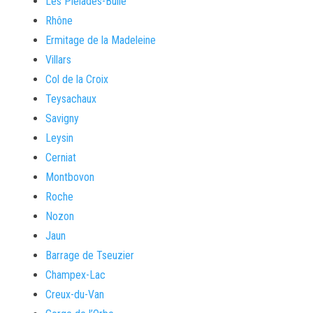
Les Pléiades-Bulle
Rhône
Ermitage de la Madeleine
Villars
Col de la Croix
Teysachaux
Savigny
Leysin
Cerniat
Montbovon
Roche
Nozon
Jaun
Barrage de Tseuzier
Champex-Lac
Creux-du-Van