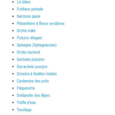
Lis blanc
Fritillaire pintade
Narcisse jaune
Platanthère à fleurs verdâtres
Orchis mâle
Polytric élégant
Sphaigne (Sphagnaceae)
Orchis tacheté
Gentiane pourpre
Sarracénie pourpre
Droséra à feuilles rondes
Cardamine des près
Pâquerette
Soldanelle des Alpes
Trèfle d’eau
Tussilage