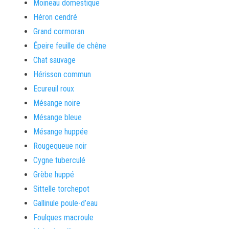
Moineau domestique
Héron cendré
Grand cormoran
Épeire feuille de chêne
Chat sauvage
Hérisson commun
Ecureuil roux
Mésange noire
Mésange bleue
Mésange huppée
Rougequeue noir
Cygne tuberculé
Grèbe huppé
Sittelle torchepot
Gallinule poule-d’eau
Foulques macroule