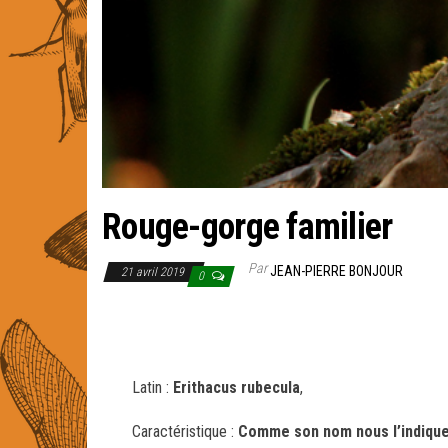
Rouge-gorge familier
Par
JEAN-PIERRE BONJOUR
21 avril 2019
0
Latin :
Erithacus rubecula
,
Caractéristique :
Comme son nom nous l’indique,