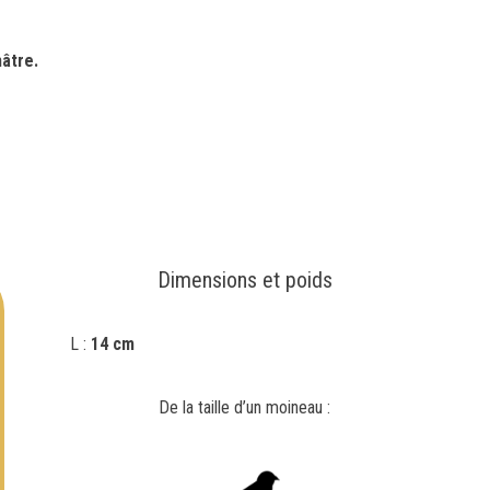
hâtre.
Dimensions et poids
L :
14 cm
De la taille d’un moineau :