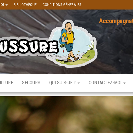
MOI
BIBLIOTHÈQUE
CONDITIONS GÉNÉRALES
Accompagnat
Venez randonner avec
ULTURE
SECOURS
QUI SUIS-JE ?
CONTACTEZ-MOI