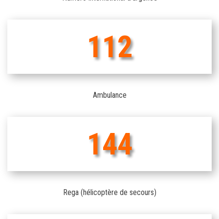
112
Ambulance
144
Rega (hélicoptère de secours)