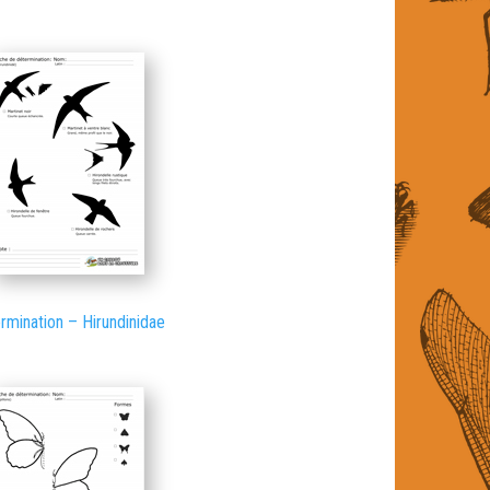
rmination – Hirundinidae