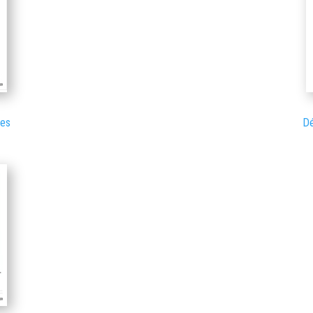
mes
Dé