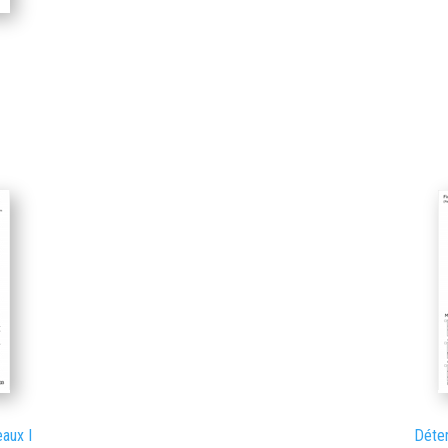
aux I
Déter