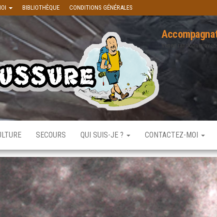
MOI
BIBLIOTHÈQUE
CONDITIONS GÉNÉRALES
Accompagnat
Venez randonner avec
ULTURE
SECOURS
QUI SUIS-JE ?
CONTACTEZ-MOI