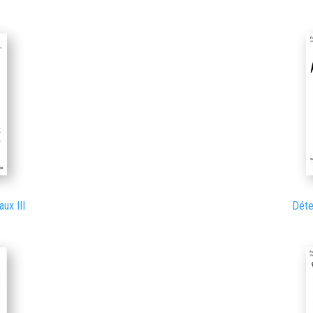
ux III
Déte