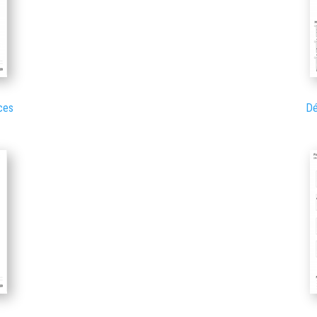
ces
Dé