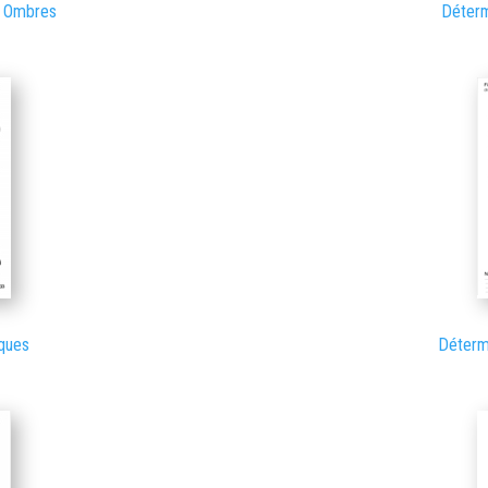
– Ombres
Déterm
ques
Déterm