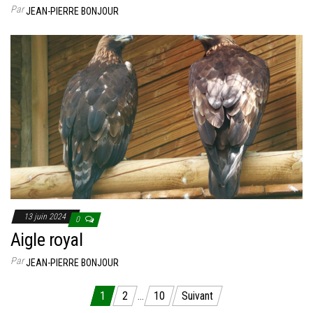
Par
JEAN-PIERRE BONJOUR
13 juin 2024
0
Aigle royal
Par
JEAN-PIERRE BONJOUR
Pagination des publications
1
2
…
10
Suivant