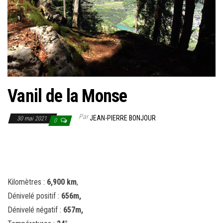
Vanil de la Monse
Par
JEAN-PIERRE BONJOUR
30 mai 2021
0
Kilomètres :
6,900 km
,
Dénivelé positif :
656m,
Dénivelé négatif :
657m,