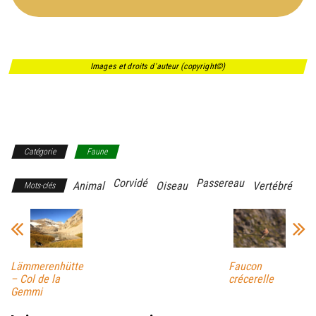
Images et droits d'auteur (copyright©)
Catégorie
Faune
Corvidé
Passereau
Animal
Oiseau
Vertébré
Mots-clés
Lämmerenhütte
Faucon
– Col de la
crécerelle
Gemmi