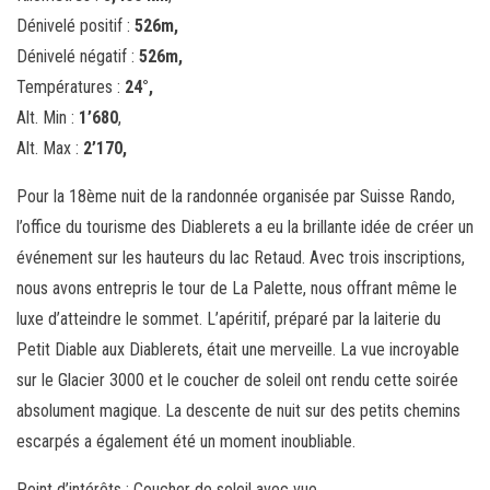
Dénivelé positif :
526m,
Dénivelé négatif :
526m,
Températures :
24
°,
Alt. Min :
1’680
,
Alt. Max :
2’170,
Pour la 18ème nuit de la randonnée organisée par Suisse Rando,
l’office du tourisme des Diablerets a eu la brillante idée de créer un
événement sur les hauteurs du lac Retaud. Avec trois inscriptions,
nous avons entrepris le tour de La Palette, nous offrant même le
luxe d’atteindre le sommet. L’apéritif, préparé par la laiterie du
Petit Diable aux Diablerets, était une merveille. La vue incroyable
sur le Glacier 3000 et le coucher de soleil ont rendu cette soirée
absolument magique. La descente de nuit sur des petits chemins
escarpés a également été un moment inoubliable.
Point d’intérêts : Coucher de soleil avec vue.