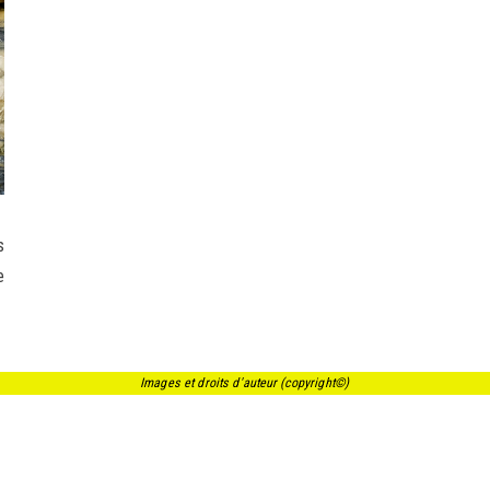
s
e
Images et droits d'auteur (copyright©)