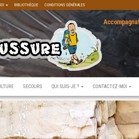
MOI
BIBLIOTHÈQUE
CONDITIONS GÉNÉRALES
Accompagnat
Venez randonner avec
ULTURE
SECOURS
QUI SUIS-JE ?
CONTACTEZ-MOI