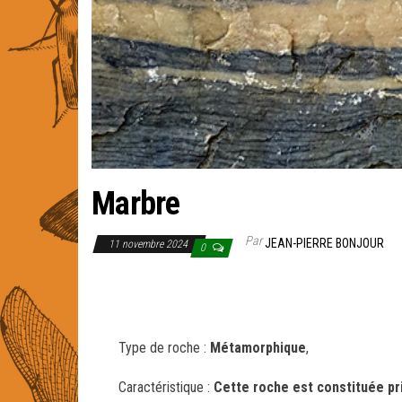
Marbre
Par
JEAN-PIERRE BONJOUR
11 novembre 2024
0
Type de roche :
Métamorphique
,
Caractéristique :
Cette roche est constituée
pr