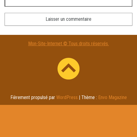
A
Mon-Site-Internet © Tous droits réservés.
l
t
e
r
n
a
t
Fièrement propulsé par
WordPress
|
Thème :
Envo Magazine
i
v
e
: