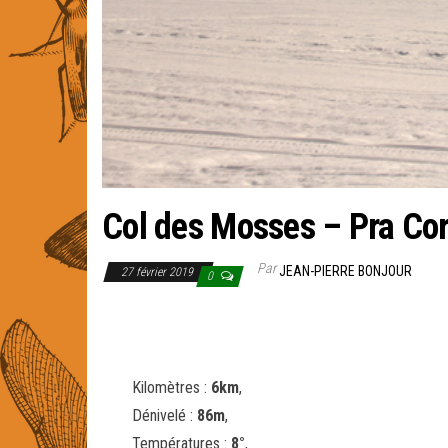
Col des Mosses – Pra Co
Par
JEAN-PIERRE BONJOUR
27 février 2019
0
Kilomètres :
6km
,
Dénivelé :
86m
,
Températures :
8°
,