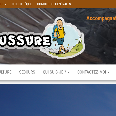
MOI
BIBLIOTHÈQUE
CONDITIONS GÉNÉRALES
Accompagnat
Venez randonner avec
ULTURE
SECOURS
QUI SUIS-JE ?
CONTACTEZ-MOI