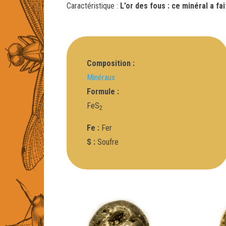
Caractéristique :
L’or des fous : ce minéral a f
Composition :
Minéraux
Formule :
FeS
2
Fe :
Fer
S :
Soufre