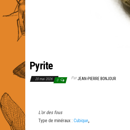
Pyrite
Par
JEAN-PIERRE BONJOUR
20 mai 2026
0
L’or des fous
Type de minéraux :
Cubique
,