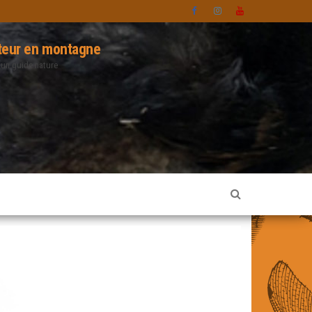
eur en montagne
 un guide nature