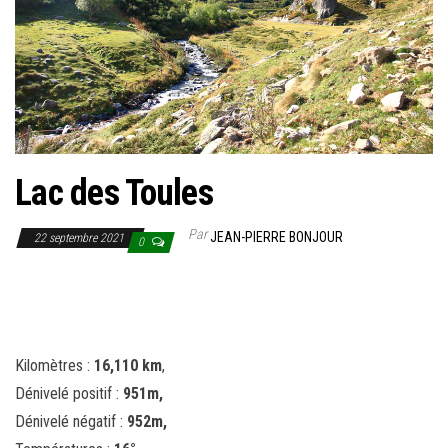
Lac des Toules
Par
JEAN-PIERRE BONJOUR
22 septembre 2021
0
Kilomètres :
16,110 km
,
Dénivelé positif :
951m,
Dénivelé négatif :
952m,