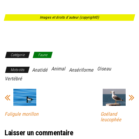
Images et droits d'auteur (copyright©)
Catégorie
Faune
Animal
Oiseau
Anatidé
Ansériforme
Mots-clés
Vertébré
Fuligule morillon
Goéland
leucophée
Laisser un commentaire