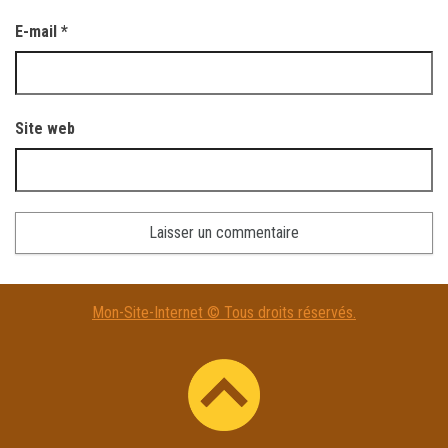
E-mail
*
Site web
A
Mon-Site-Internet © Tous droits réservés.
l
t
e
r
n