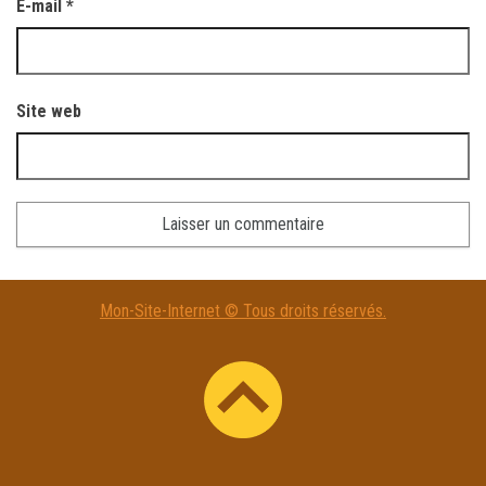
E-mail
*
Site web
A
Mon-Site-Internet © Tous droits réservés.
l
t
e
r
n
a