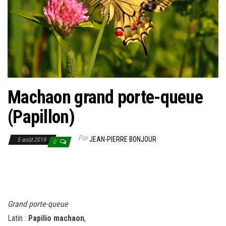
Machaon grand porte-queue
(Papillon)
Par
JEAN-PIERRE BONJOUR
5 août 2019
0
Grand porte-queue
Latin :
Papilio machaon
,