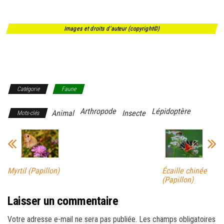
Images et droits d'auteur (copyright©)
Catégorie
Faune
Arthropode
Lépidoptère
Animal
Insecte
Mots-clés
Myrtil (Papillon)
Écaille chinée
(Papillon)
Laisser un commentaire
Votre adresse e-mail ne sera pas publiée.
Les champs obligatoires