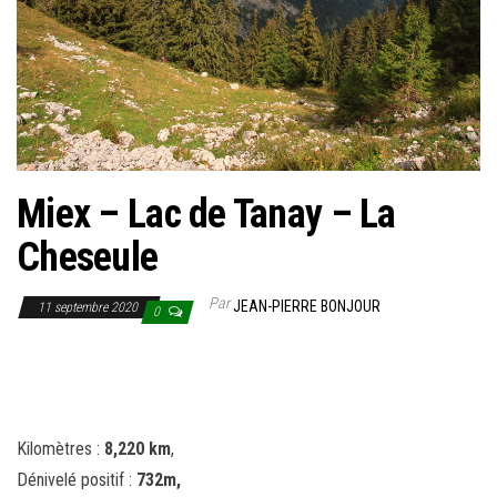
Miex – Lac de Tanay – La
Cheseule
Par
JEAN-PIERRE BONJOUR
11 septembre 2020
0
Kilomètres :
8,220 km
,
Dénivelé positif :
732m,