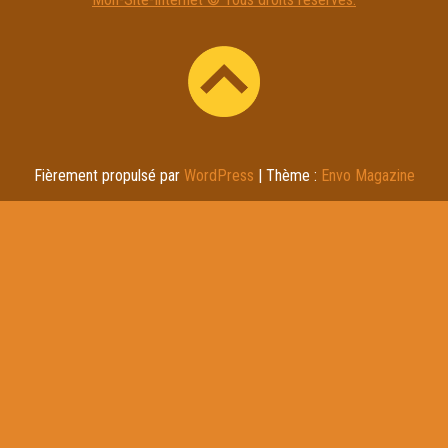
l
t
e
r
n
a
t
Fièrement propulsé par
WordPress
|
Thème :
Envo Magazine
i
v
e
: