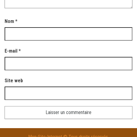
Nom
*
E-mail
*
Site web
A
Mon-Site-Internet © Tous droits réservés.