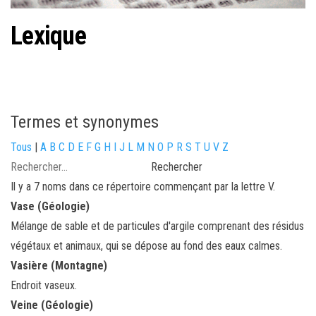
Lexique
Termes et synonymes
Tous
|
A
B
C
D
E
F
G
H
I
J
L
M
N
O
P
R
S
T
U
V
Z
Il y a 7 noms dans ce répertoire commençant par la lettre V.
Vase (Géologie)
Mélange de sable et de particules d'argile comprenant des résidus
végétaux et animaux, qui se dépose au fond des eaux calmes.
Vasière (Montagne)
Endroit vaseux.
Veine (Géologie)