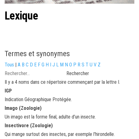
Lexique
Termes et synonymes
Tous
|
A
B
C
D
E
F
G
H
I
J
L
M
N
O
P
R
S
T
U
V
Z
Il y a 4 noms dans ce répertoire commençant par la lettre I.
IGP
Indication Géographique Protégée.
Imago (Zoologie)
Un imago est la forme final, adulte d’un insecte.
Insectivore (Zoologie)
Qui mange surtout des insectes, par exemple l'hirondelle.